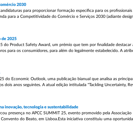
 Comércio 2030
candidaturas para proporcionar formação específica para os profissionais
genda para a Competitividade do Comércio e Serviços 2030 (adiante desi
o de 2025
 do Product Safety Award, um prémio que tem por finalidade destacar as
os para os consumidores, para além do legalmente estabelecido. A atrib
5
 do Economic Outlook, uma publicação bianual que analisa as principai
 dois anos seguintes. A atual edição intitulada "Tackling Uncertainty, R
a inovação, tecnologia e sustentabilidade
rcou presença no APCC SUMMIT 25, evento promovido pela Associação 
o Convento do Beato, em Lisboa.Esta iniciativa constituiu uma oportunid