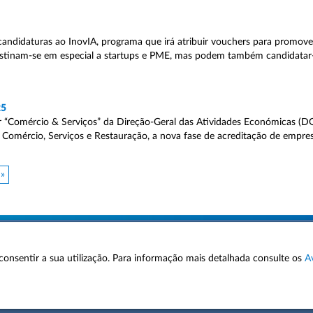
candidaturas ao InovIA, programa que irá atribuir vouchers para promove
s destinam-se em especial a startups e PME, mas podem também candidatar
25
ter “Comércio & Serviços” da Direção-Geral das Atividades Económicas (D
omércio, Serviços e Restauração, a nova fase de acreditação de empre
 »
 a consentir a sua utilização. Para informação mais detalhada consulte os
A
AVISOS LEGAIS
POLÍTICA