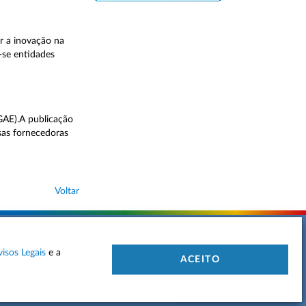
r a inovação na
-se entidades
GAE).A publicação
sas fornecedoras
Voltar
visos Legais
e a
 DE PRIVACIDADE
MAPA DO SITE
CONTACTOS
ACEITO