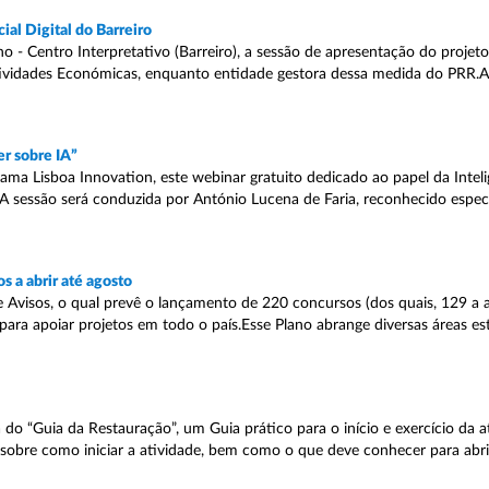
al Digital do Barreiro
 Centro Interpretativo (Barreiro), a sessão de apresentação do projeto “
tividades Económicas, enquanto entidade gestora dessa medida do PRR.
r sobre IA”
ma Lisboa Innovation, este webinar gratuito dedicado ao papel da Inteligê
00.A sessão será conduzida por António Lucena de Faria, reconhecido espec
 a abrir até agosto
 Avisos, o qual prevê o lançamento de 220 concursos (dos quais, 129 a a
ra apoiar projetos em todo o país.Esse Plano abrange diversas áreas est
a do “Guia da Restauração”, um Guia prático para o início e exercício da a
obre como iniciar a atividade, bem como o que deve conhecer para abrir