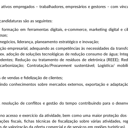
ão ativos empregados – trabalhadores, empresários e gestores – com vínc
candidaturas são as seguintes:
 formação em ferramentas digitais, e-commerce, marketing digital e c
esas;
gócios, liderança, planeamento estratégico e inovação;
ção empresarial, adequando as competências às necessidades da transf
 (ex. adoção de soluções tecnológicas de redução consumo de água; Integ
cedentes; Redução ou tratamento de resíduos de eletrónica (REEE); Re
carbonização; Contratação/
Procurement
sustentável; Logística/ mobil
de vendas e fidelização de clientes;
luindo conhecimentos sobre mercados externos, exportação e adaptação 
resolução de conflitos e gestão do tempo contribuindo para o desenv
 no acesso e exercício da atividade, bem como uma maior proteção dos
gações fiscais, fichas técnicas de fiscalização sobre várias atividades, 
de valorização da oferta comercial e de serviços em regiões turísticas).