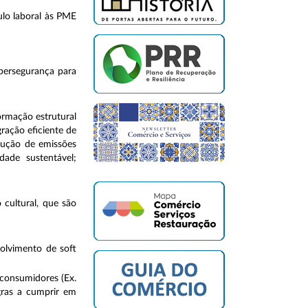
ulo laboral às PME
ibersegurança para
ormação estrutural
ração eficiente de
dução de emissões
idade sustentável;
cultural, que são
olvimento de soft
 consumidores (Ex.
regras a cumprir em