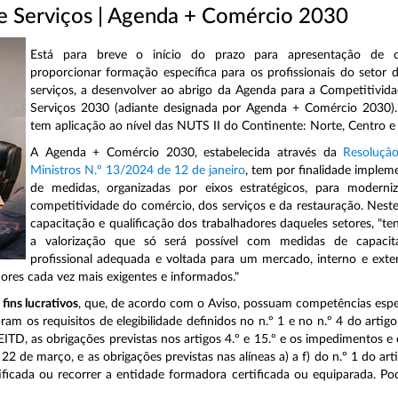
 e Serviços | Agenda + Comércio 2030
Está para breve o início do prazo para apresentação de c
proporcionar formação específica para os profissionais do setor
serviços, a desenvolver ao abrigo da Agenda para a Competitivid
Serviços 2030 (adiante designada por Agenda + Comércio 2030).
tem aplicação ao nível das NUTS II do Continente: Norte, Centro e 
A Agenda + Comércio 2030, estabelecida através da
Resoluçã
Ministros N.º 13/2024 de 12 de janeiro
, tem por finalidade imple
de medidas, organizadas por eixos estratégicos, para modern
competitividade do comércio, dos serviços e da restauração. Nestes
capacitação e qualificação dos trabalhadores daqueles setores, "te
a valorização que só será possível com medidas de capaci
profissional adequada e voltada para um mercado, interno e exte
res cada vez mais exigentes e informados."
fins lucrativos
, que, de acordo com o Aviso, possuam competências especí
 os requisitos de elegibilidade definidos no n.º 1 e no n.º 4 do artigo
EITD, as obrigações previstas nos artigos 4.º e 15.º e os impedimentos 
2 de março, e as obrigações previstas nas alíneas a) a f) do n.º 1 do ar
tificada ou recorrer a entidade formadora certificada ou equiparada. P