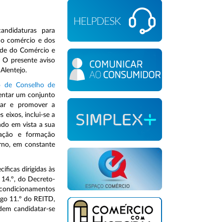
andidaturas para
 do comércio e dos
ade do Comércio e
 O presente aviso
Alentejo.
o de Conselho de
mentar um conjunto
izar e promover a
 eixos, inclui-se a
ndo em vista a sua
tação e formação
rno, em constante
ficas dirigidas às
 14.º, do Decreto-
e condicionamentos
tigo 11.º do REITD,
odem candidatar-se