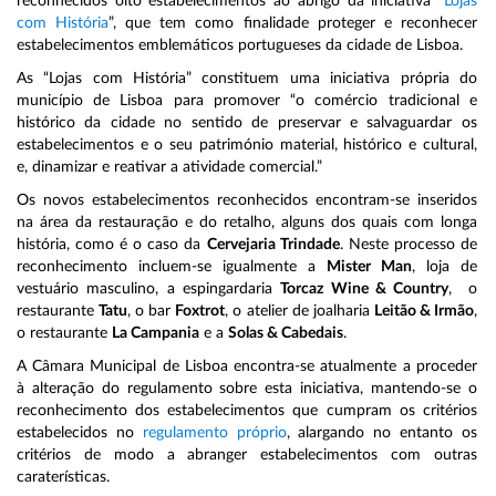
reconhecidos oito estabelecimentos ao abrigo da iniciativa “
Lojas
com História
”, que tem como finalidade proteger e reconhecer
estabelecimentos emblemáticos portugueses da cidade de Lisboa.
As “Lojas com História” constituem uma iniciativa própria do
município de Lisboa para promover “o comércio tradicional e
histórico da cidade no sentido de preservar e salvaguardar os
estabelecimentos e o seu património material, histórico e cultural,
e, dinamizar e reativar a atividade comercial.”
Os novos estabelecimentos reconhecidos encontram-se inseridos
na área da restauração e do retalho, alguns dos quais com longa
história, como é o caso da
Cervejaria Trindade
. Neste processo de
reconhecimento incluem-se igualmente a
Mister Man
, loja de
vestuário masculino, a espingardaria
Torcaz Wine & Country
, o
restaurante
Tatu
, o bar
Foxtrot
, o atelier de joalharia
Leitão & Irmão
,
o restaurante
La Campania
e a
Solas & Cabedais
.
A Câmara Municipal de Lisboa encontra-se atualmente a proceder
à alteração do regulamento sobre esta iniciativa, mantendo-se o
reconhecimento dos estabelecimentos que cumpram os critérios
estabelecidos no
regulamento próprio
, alargando no entanto os
critérios de modo a abranger estabelecimentos com outras
caraterísticas.