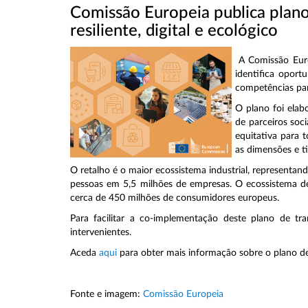
Comissão Europeia publica plano
resiliente, digital e ecológico
A Comissão Euro
identifica oport
competências par
O plano foi elab
de parceiros soc
equitativa para 
as dimensões e t
O retalho é o maior ecossistema industrial, representa
pessoas em 5,5 milhões de empresas. O ecossistema de
cerca de 450 milhões de consumidores europeus.
Para facilitar a co-implementação deste plano de tr
intervenientes.
Aceda
aqui
para obter mais informação sobre o plano de
Fonte e imagem:
Comissão Europeia