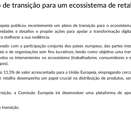
 de transição para um ecossistema de reta
peia publicou recentemente um plano de transição para o ecossistema
unidades e desafios e propõe ações para apoiar a transformação digita
a melhorar a sua resiliência.
orado com a participação conjunta dos países europeus, das partes inte
iais e de organizações sem fins lucrativos, tendo como objetivo uma tran
todos os intervenientes no ecossistema (trabalhadores, consumidores e
ipos).
ndo 11,5% de valor acrescentado para a União Europeia, empregando cerc
 retalho desempenha um papel crucial na distribuição de produtos, ser
ansição, a Comissão Europeia irá desenvolver uma plataforma de apo
 transição.