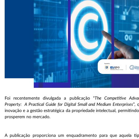
Foi recentemente divulgada a publicação “
The Competitive Advan
Property: A Practical Guide for Digital Small and Medium Enterprises
”,
inovação e a gestão estratégica da propriedade intelectual, permitind
prosperem no mercado.
A publicação proporciona um enquadramento para que aquela tip