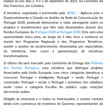
realizar-se nos dias 3, 4 e 5 de dezembro de 2025, no Convento de
São Francisco, em Coimbra.
A iniciativa, organizada e promovida pela
AD&C
– Agência para o
Desenvolvimento e Coesão no âmbito da Rede de Comunicação do
Portugal 2030, pretende demonstrar a visão abrangente sobre os
projetos e investimentos que têm sido dinamizados através dos
Fundos Europeus do
Portugal 2020
e
Portugal 2030
. Esta será uma
oportunidade única para, ao longo de 3 dias, ficar a conhecer os
stands dos Programas Regionais e dos Programas Temáticos,
assistir a sessões de esclarecimento, dinamizadas por especialistas
de referência, bem como à apresentação de iniciativas
transformadoras.
O último dia será marcado pela Cerimónia de Entrega dos
Prémios
dos Fundos Europeus
, uma iniciativa que distingue projetos
financiados pela União Europeia, com cinco categorias temáticas a
concurso: Portugal + inteligente; Portugal + verde; Portugal +
conectado; Portugal + social; e Portugal + próximos dos cidadãos,
assim como a categoria Escolha do público, cujas votações
decorrerão online.
Dirigido às empresas e a todos os interessados, o evento contará
ainda com a presença de membros do Governo, representantes da