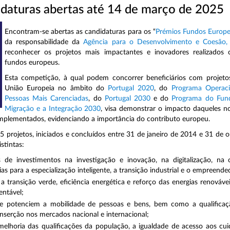
daturas abertas até 14 de março de 2025
Encontram-se abertas as candidaturas para os “
Prémios Fundos Europ
da responsabilidade da
Agência para o Desenvolvimento e Coesão, 
reconhecer os projetos mais impactantes e inovadores realizados
fundos europeus.
Esta competição, à qual podem concorrer beneficiários com projetos
União Europeia no âmbito do
Portugal 2020
, do
Programa Operaci
Pessoas Mais Carenciadas
, do
Portugal 2030
e do
Programa do Fund
Migração e a Integração 2030
, visa demonstrar o impacto daqueles n
 implementados, evidenciando a importância do contributo europeu.
5 projetos, iniciados e concluídos entre 31 de janeiro de 2014 e 31 de 
stintas:
 de investimentos na investigação e inovação, na digitalização, na 
s para a especialização inteligente, a transição industrial e o empreend
a transição verde, eficiência energética e reforço das energias renováve
entável;
 potenciem a mobilidade de pessoas e bens, bem como a qualificação
inserção nos mercados nacional e internacional;
elhoria das qualificações da população, a igualdade de acesso aos cui