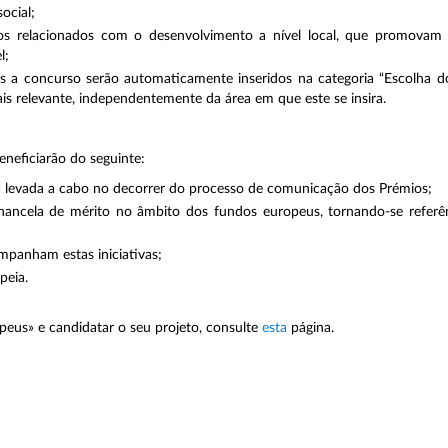
ocial;
os relacionados com o desenvolvimento a nível local, que promovam 
l;
s a concurso serão automaticamente inseridos na categoria “Escolha do
is relevante, independentemente da área em que este se insira.
eneficiarão do seguinte:
levada a cabo no decorrer do processo de comunicação dos Prémios;
hancela de mérito no âmbito dos fundos europeus, tornando-se referên
mpanham estas iniciativas;
peia.
peus» e candidatar o seu projeto, consulte
esta
página.