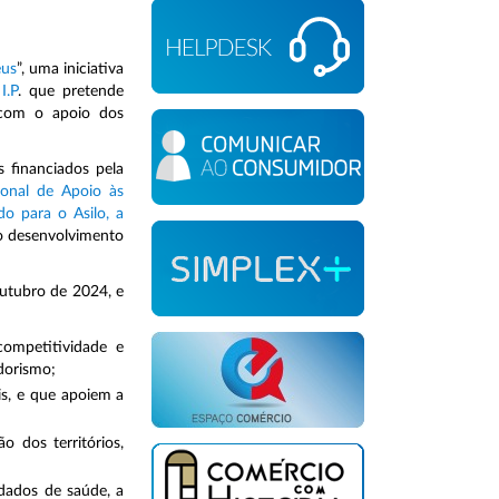
eus
”, uma iniciativa
I.P
. que pretende
 com o apoio dos
 financiados pela
onal de Apoio às
o para o Asilo, a
o desenvolvimento
outubro de 2024, e
competitividade e
edorismo;
is, e que apoiem a
 dos territórios,
dados de saúde, a