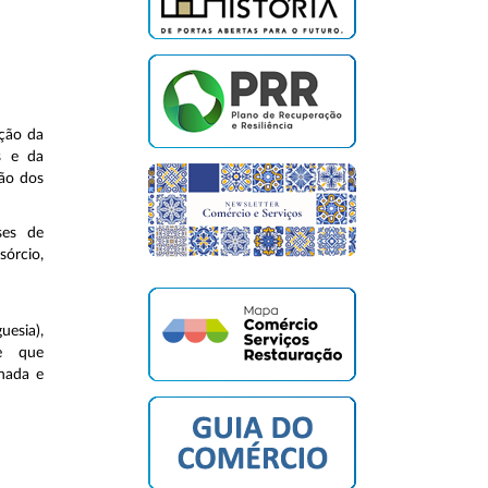
ação da
s e da
ção dos
ses de
sórcio,
.
uesia),
de que
nada e