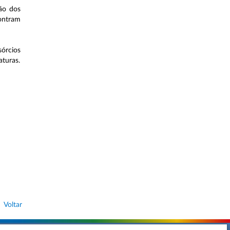
ão dos
contram
sórcios
turas.
Voltar