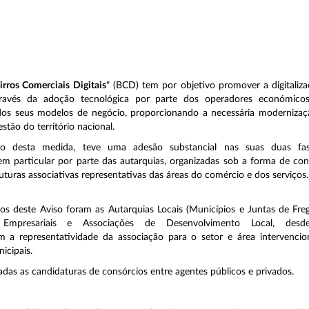
irros Comerciais Digitais
" (BCD) tem por objetivo promover a digitaliz
través da adoção tecnológica por parte dos operadores económico
o dos seus modelos de negócio, proporcionando a necessária moderniza
stão do território nacional.
o desta medida, teve uma adesão substancial nas suas duas fa
em particular por parte das autarquias, organizadas sob a forma de con
ruturas associativas representativas das áreas do comércio e dos serviços
ios deste Aviso foram as Autarquias Locais (Municípios e Juntas de Freg
 Empresariais e Associações de Desenvolvimento Local, des
 a representatividade da associação para o setor e área intervencio
icipais.
adas as candidaturas de consórcios entre agentes públicos e privados.