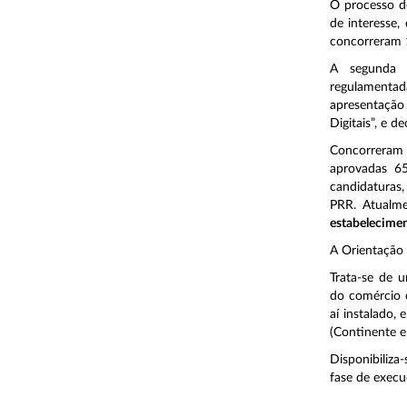
O processo d
de interesse
concorreram 
A segunda f
regulamenta
apresentação 
Digitais”, e 
Concorreram 
aprovadas 6
candidaturas
PRR. Atualm
estabelecimen
A Orientação 
Trata-se de u
do comércio e
aí instalado,
(Continente e 
Disponibiliza
fase de exec