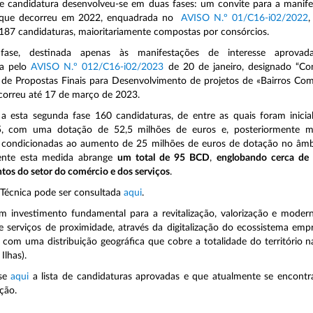
e candidatura desenvolveu-se em duas fases: um convite para a manif
, que decorreu em 2022, enquadrada no
AVISO N.º 01/C16-i02/2022
,
187 candidaturas, maioritariamente compostas por consórcios.
ase, destinada apenas às manifestações de interesse aprovada
da pelo
AVISO N.º 012/C16-i02/2023
de 20 de janeiro, designado “Co
de Propostas Finais para Desenvolvimento de projetos de «Bairros Com
decorreu até 17 de março de 2023.
a esta segunda fase 160 candidaturas, de entre as quais foram inici
5, com uma dotação de 52,5 milhões de euros e, posteriormente m
, condicionadas ao aumento de 25 milhões de euros de dotação no âmb
ente esta medida abrange
um total de 95 BCD
,
e
nglobando cerca de 
tos do setor do comércio e dos serviços
.
Técnica pode ser consultada
aqui
.
m investimento fundamental para a revitalização, valorização e moder
 serviços de proximidade, através da digitalização do ecossistema empr
 e com uma distribuição geográfica que cobre a totalidade do território n
Ilhas).
-se
aqui
a lista de candidaturas aprovadas e que atualmente se encont
ução.