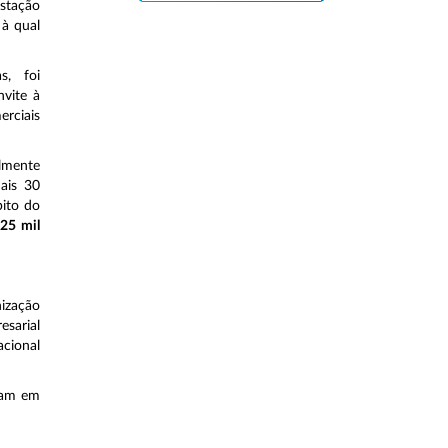
estação
 à qual
s, foi
nvite à
erciais
almente
ais 30
ito do
25 mil
nização
esarial
acional
ram em