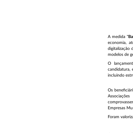
A medida "
Ba
economia, a
digitalizaçã
modelos de ge
O lançament
candidatura, 
incluindo est
Os beneficiár
Associações
comprovassem
Empresas Mun
Foram valoriz