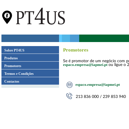
Promotores
Sobre PT4US
Produtos
Se é promotor de um negócio com prese
espaco.empresa@iapmei.pt
ou ligue o 
Promotores
Termos e Condições
Contactos
espaco.empresa@iapmei.pt
213 836 000 / 239 853 940