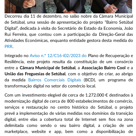
Decorreu dia 11 de dezembro, no salão nobre da Câmara Municipal
de Setúbal, uma sessão de apresentação do projeto “Bairro Setúbal
Digital”, dedicada à visita do Secretário de Estado da Economia, João
Rui Ferreira, que contou com a participação da Direção-Geral das
Atividades Económicas, enquanto entidade gestora desta medida do
PRR
.
Integrado no
Aviso n.º 12/C16-i02/2023 do
Plano de Recuperação e
Resiliência, este projeto resulta da constituição de um consórcio
entre a
Câmara Municipal de Setúbal
, a
Associação Bairro Cool
e a
União das Freguesias de Setúbal
, com o objetivo de criar, ao abrigo
da medida
Bairros Comerciais Digitais
(BCD), um programa de
transformação digital no setor do comércio local.
Com um investimento elegível de cerca de 1.272.000 € destinados à
modernização digital de cerca de 800 estabelecimentos de comércio,
serviços e restauração no centro histórico do Setúbal, o projeto
prevê a implementação de várias medidas nos domínios da transição
digital, entre elas a cobertura total de Internet sem fios na zona
delimitada como sendo o seu bairro digital, a criação de um
marketplace, website e app, bem como a disponibilização de