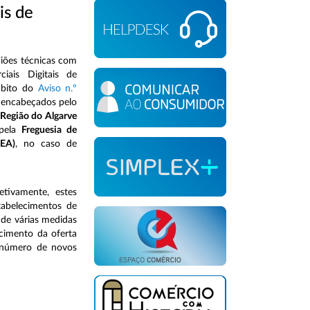
is de
niões técnicas com
iais Digitais de
âmbito do
Aviso n.º
o encabeçados pelo
Região do Algarve
 pela
Freguesia de
AEA)
, no caso de
tivamente, estes
tabelecimentos de
 de várias medidas
cimento da oferta
r número de novos