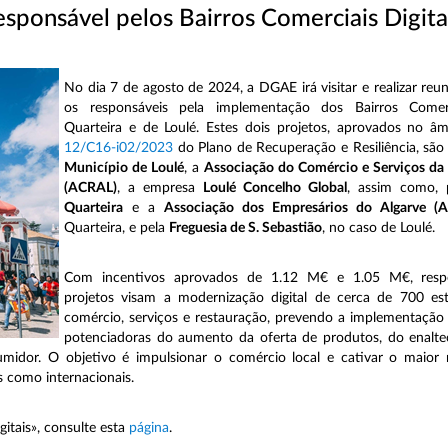
ponsável pelos Bairros Comerciais Digita
No dia 7 de agosto de 2024, a DGAE irá visitar e realizar reu
os responsáveis pela implementação dos Bairros Comerc
Quarteira e de Loulé. Estes dois projetos, aprovados no 
12/C16-i02/2023
do Plano de Recuperação e Resiliência, sã
Município de Loulé
, a
Associação do Comércio e Serviços da 
(ACRAL)
, a empresa
Loulé Concelho Global
, assim como,
Quarteir
a
e a
Associação dos Empresários do Algarve (
Quarteira, e pela
Freguesia de S. Sebastião
, no caso de Loulé.
Com incentivos aprovados de 1.12 M€ e 1.05 M€, respe
projetos visam a modernização digital de cerca de 700 es
comércio, serviços e restauração, prevendo a implementação
potenciadoras do aumento da oferta de produtos, do enalte
umidor. O objetivo é impulsionar o comércio local e cativar o maio
is como internacionais.
gitais», consulte esta
página
.