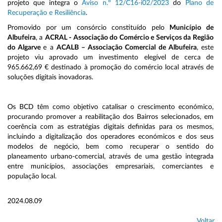
projeto que integra o
Aviso n.º 12/C16-i02/2023
do
Plano de
Recuperação e Resiliência
.
Promovido por um consórcio constituído pelo
Município de
Albufeira
, a
ACRAL - Associação do Comércio e Serviços da Região
do Algarve
e a
ACALB – Associação Comercial de Albufeira
, este
projeto viu aprovado um investimento elegível de cerca de
965.662,69 € destinado à promoção do comércio local através de
soluções digitais inovadoras.
Os BCD têm como objetivo catalisar o crescimento económico,
procurando promover a reabilitação dos Bairros selecionados, em
coerência com as estratégias digitais definidas para os mesmos,
incluindo a digitalização dos operadores económicos e dos seus
modelos de negócio, bem como recuperar o sentido do
planeamento urbano-comercial, através de uma gestão integrada
entre municípios, associações empresariais, comerciantes e
população local.
2024.08.09
Voltar