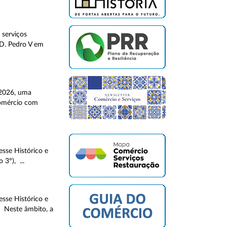
 serviços
 D. Pedro V em
 2026, uma
Comércio com
sse Histórico e
3º), ...
sse Histórico e
. Neste âmbito, a