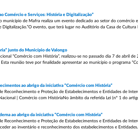
ao Comércio e Serviços: História e Digitalização”
 o município de Mafra realiza um evento dedicado ao setor do comércio e
e Digitalização.”O evento, que terá lugar no Auditório da Casa de Cultura
ria” junto do Município de Valongo
onal “Comércio com História”, realizou-se no passado dia 7 de abril de
 Esta reunião teve por finalidade apresentar ao município o programa “
cimentos ao abrigo da iniciativa “Comércio com História”
de Reconhecimento e Proteção de Estabelecimentos e Entidades de Intere
Nacional | Comércio com HistóriaNo âmbito da referida Lei (nº 1 do artigo 
erna ao abrigo da iniciativa “Comércio com História”
de Reconhecimento e Proteção de Estabelecimentos e Entidades de Intere
oceder ao inventário e reconhecimento dos estabelecimentos e Entidades