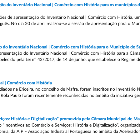
ão do Inventário Nacional | Comércio com História para os municípios 
es de apresentação do Inventário Nacional | Comércio com História, uma
uguês. No dia 20 de abril realizou-se a sessão de apresentação para o Mu
o do Inventário Nacional | Comércio com História para o Município de 
apresentação do Inventário Nacional | Comércio com História para a Câm
lecido pela Lei nº 42/2017, de 14 de junho, que estabelece o Regime d
al | Comércio com História
iados na Ericeira, no concelho de Mafra, foram inscritos no Inventário N
 Rola Paulo foram recentemente reconhecidas no âmbito da iniciativa ger
viços: História e Digitalização” promovida pela Câmara Municipal de Ma
 “Incentivos ao Comércio e Serviços: História e Digitalização”, organizad
omia, da AIP – Associação Industrial Portuguesa no âmbito da Acelerado